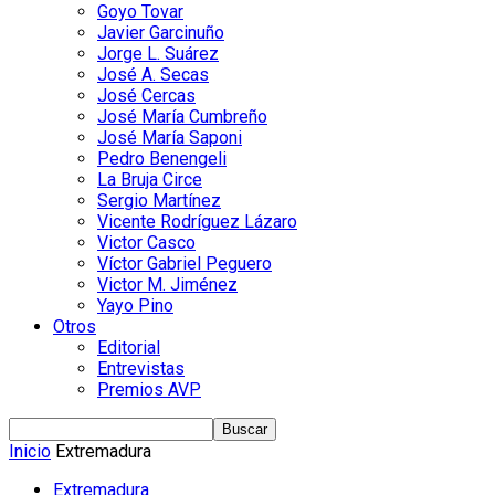
Goyo Tovar
Javier Garcinuño
Jorge L. Suárez
José A. Secas
José Cercas
José María Cumbreño
José María Saponi
Pedro Benengeli
La Bruja Circe
Sergio Martínez
Vicente Rodríguez Lázaro
Victor Casco
Víctor Gabriel Peguero
Victor M. Jiménez
Yayo Pino
Otros
Editorial
Entrevistas
Premios AVP
Inicio
Extremadura
Extremadura