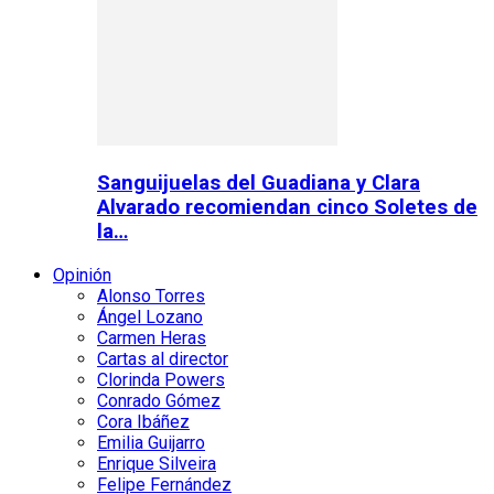
Sanguijuelas del Guadiana y Clara
Alvarado recomiendan cinco Soletes de
la…
Opinión
Alonso Torres
Ángel Lozano
Carmen Heras
Cartas al director
Clorinda Powers
Conrado Gómez
Cora Ibáñez
Emilia Guijarro
Enrique Silveira
Felipe Fernández