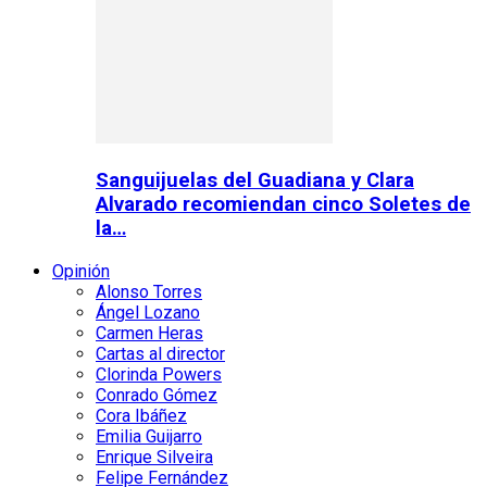
Sanguijuelas del Guadiana y Clara
Alvarado recomiendan cinco Soletes de
la…
Opinión
Alonso Torres
Ángel Lozano
Carmen Heras
Cartas al director
Clorinda Powers
Conrado Gómez
Cora Ibáñez
Emilia Guijarro
Enrique Silveira
Felipe Fernández