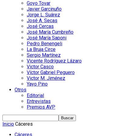
Goyo Tovar
Javier Garcinuño
Jorge L. Suárez
José A. Secas
José Cercas
José María Cumbreño
José María Saponi
Pedro Benengeli
La Bruja Circe
Sergio Martínez
Vicente Rodríguez Lázaro
Victor Casco
Víctor Gabriel Peguero
Victor M. Jiménez
Yayo Pino
Otros
Editorial
Entrevistas
Premios AVP
Inicio
Cáceres
Cáceres