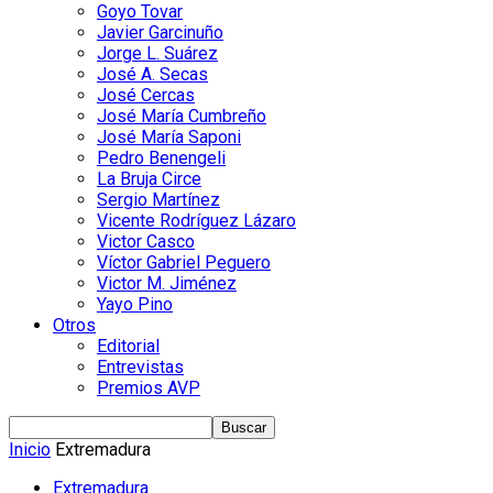
Goyo Tovar
Javier Garcinuño
Jorge L. Suárez
José A. Secas
José Cercas
José María Cumbreño
José María Saponi
Pedro Benengeli
La Bruja Circe
Sergio Martínez
Vicente Rodríguez Lázaro
Victor Casco
Víctor Gabriel Peguero
Victor M. Jiménez
Yayo Pino
Otros
Editorial
Entrevistas
Premios AVP
Inicio
Extremadura
Extremadura