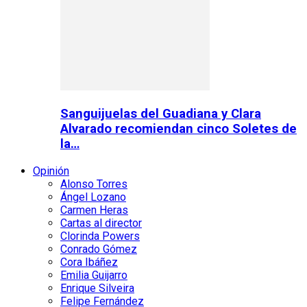
Sanguijuelas del Guadiana y Clara
Alvarado recomiendan cinco Soletes de
la…
Opinión
Alonso Torres
Ángel Lozano
Carmen Heras
Cartas al director
Clorinda Powers
Conrado Gómez
Cora Ibáñez
Emilia Guijarro
Enrique Silveira
Felipe Fernández