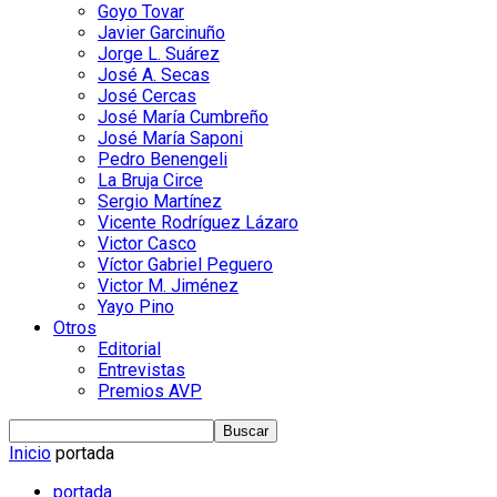
Goyo Tovar
Javier Garcinuño
Jorge L. Suárez
José A. Secas
José Cercas
José María Cumbreño
José María Saponi
Pedro Benengeli
La Bruja Circe
Sergio Martínez
Vicente Rodríguez Lázaro
Victor Casco
Víctor Gabriel Peguero
Victor M. Jiménez
Yayo Pino
Otros
Editorial
Entrevistas
Premios AVP
Inicio
portada
portada