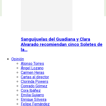
Sanguijuelas del Guadiana y Clara
Alvarado recomiendan cinco Soletes de
la…
Opinión
Alonso Torres
Ángel Lozano
Carmen Heras
Cartas al director
Clorinda Powers
Conrado Gómez
Cora Ibáñez
Emilia Guijarro
Enrique Silveira
Felipe Fernández