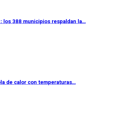
 los 388 municipios respaldan la…
la de calor con temperaturas…