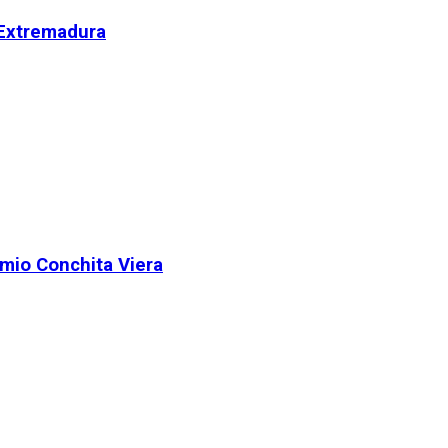
 Extremadura
remio Conchita Viera