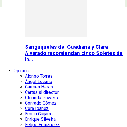
Sanguijuelas del Guadiana y Clara
Alvarado recomiendan cinco Soletes de
la…
Opinión
Alonso Torres
Ángel Lozano
Carmen Heras
Cartas al director
Clorinda Powers
Conrado Gómez
Cora Ibáñez
Emilia Guijarro
Enrique Silveira
Felipe Fernández