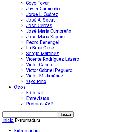
Goyo Tovar
Javier Garcinuño
Jorge L. Suárez
José A. Secas
José Cercas
José María Cumbreño
José María Saponi
Pedro Benengeli
La Bruja Circe
Sergio Martínez
Vicente Rodríguez Lázaro
Victor Casco
Víctor Gabriel Peguero
Victor M. Jiménez
Yayo Pino
Otros
Editorial
Entrevistas
Premios AVP
Inicio
Extremadura
Extremadura