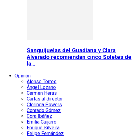
Sanguijuelas del Guadiana y Clara
Alvarado recomiendan cinco Soletes de
la…
Opinión
Alonso Torres
Ángel Lozano
Carmen Heras
Cartas al director
Clorinda Powers
Conrado Gómez
Cora Ibáñez
Emilia Guijarro
Enrique Silveira
Felipe Fernández