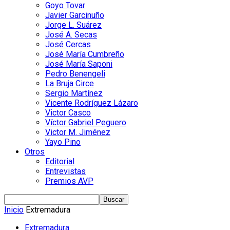
Goyo Tovar
Javier Garcinuño
Jorge L. Suárez
José A. Secas
José Cercas
José María Cumbreño
José María Saponi
Pedro Benengeli
La Bruja Circe
Sergio Martínez
Vicente Rodríguez Lázaro
Victor Casco
Víctor Gabriel Peguero
Victor M. Jiménez
Yayo Pino
Otros
Editorial
Entrevistas
Premios AVP
Inicio
Extremadura
Extremadura