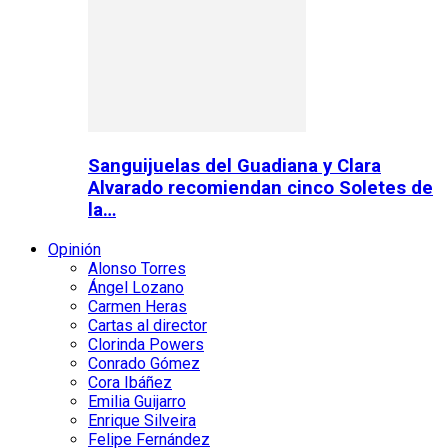
Sanguijuelas del Guadiana y Clara
Alvarado recomiendan cinco Soletes de
la…
Opinión
Alonso Torres
Ángel Lozano
Carmen Heras
Cartas al director
Clorinda Powers
Conrado Gómez
Cora Ibáñez
Emilia Guijarro
Enrique Silveira
Felipe Fernández