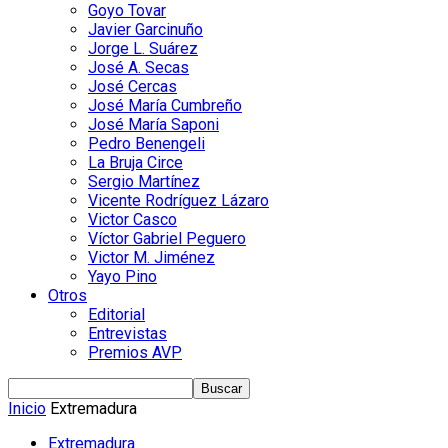
Goyo Tovar
Javier Garcinuño
Jorge L. Suárez
José A. Secas
José Cercas
José María Cumbreño
José María Saponi
Pedro Benengeli
La Bruja Circe
Sergio Martínez
Vicente Rodríguez Lázaro
Victor Casco
Víctor Gabriel Peguero
Victor M. Jiménez
Yayo Pino
Otros
Editorial
Entrevistas
Premios AVP
Inicio
Extremadura
Extremadura