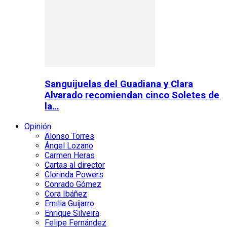
Sanguijuelas del Guadiana y Clara
Alvarado recomiendan cinco Soletes de
la…
Opinión
Alonso Torres
Ángel Lozano
Carmen Heras
Cartas al director
Clorinda Powers
Conrado Gómez
Cora Ibáñez
Emilia Guijarro
Enrique Silveira
Felipe Fernández