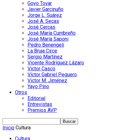
Goyo Tovar
Javier Garcinuño
Jorge L. Suárez
José A. Secas
José Cercas
José María Cumbreño
José María Saponi
Pedro Benengeli
La Bruja Circe
Sergio Martínez
Vicente Rodríguez Lázaro
Victor Casco
Víctor Gabriel Peguero
Victor M. Jiménez
Yayo Pino
Otros
Editorial
Entrevistas
Premios AVP
Inicio
Cultura
Cultura