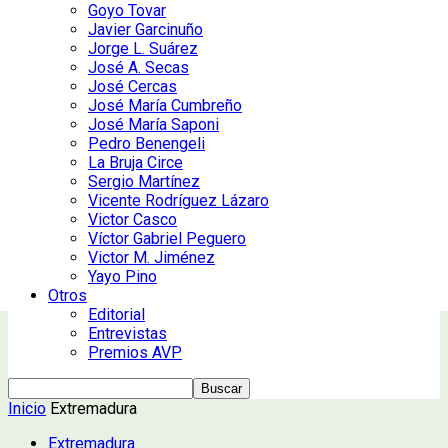
Goyo Tovar
Javier Garcinuño
Jorge L. Suárez
José A. Secas
José Cercas
José María Cumbreño
José María Saponi
Pedro Benengeli
La Bruja Circe
Sergio Martínez
Vicente Rodríguez Lázaro
Victor Casco
Víctor Gabriel Peguero
Victor M. Jiménez
Yayo Pino
Otros
Editorial
Entrevistas
Premios AVP
Inicio
Extremadura
Extremadura