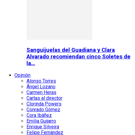
Sanguijuelas del Guadiana y Clara
Alvarado recomiendan cinco Soletes de
la…
Opinión
Alonso Torres
Ángel Lozano
Carmen Heras
Cartas al director
Clorinda Powers
Conrado Gómez
Cora Ibáñez
Emilia Guijarro
Enrique Silveira
Felipe Fernández