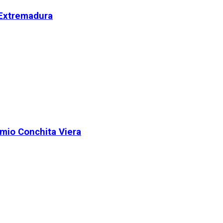
 Extremadura
remio Conchita Viera