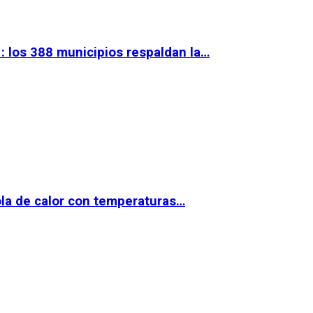
 los 388 municipios respaldan la…
la de calor con temperaturas…