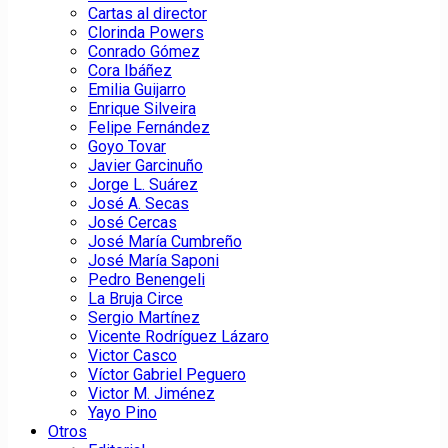
Cartas al director
Clorinda Powers
Conrado Gómez
Cora Ibáñez
Emilia Guijarro
Enrique Silveira
Felipe Fernández
Goyo Tovar
Javier Garcinuño
Jorge L. Suárez
José A. Secas
José Cercas
José María Cumbreño
José María Saponi
Pedro Benengeli
La Bruja Circe
Sergio Martínez
Vicente Rodríguez Lázaro
Victor Casco
Víctor Gabriel Peguero
Victor M. Jiménez
Yayo Pino
Otros