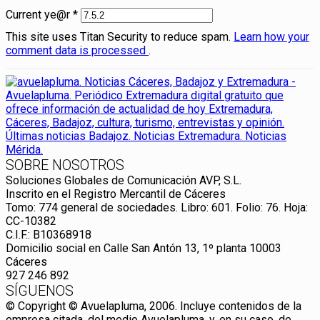
Current ye@r
*
This site uses Titan Security to reduce spam.
Learn how your
comment data is processed
.
SOBRE NOSOTROS
Soluciones Globales de Comunicación AVP, S.L.
Inscrito en el Registro Mercantil de Cáceres
Tomo: 774 general de sociedades. Libro: 601. Folio: 76. Hoja:
CC-10382
C.I.F.: B10368918
Domicilio social en Calle San Antón 13, 1º planta 10003
Cáceres
927 246 892
SÍGUENOS
© Copyright © Avuelapluma, 2006. Incluye contenidos de la
empresa citada, del medio Avuelapluma, y, en su caso, de