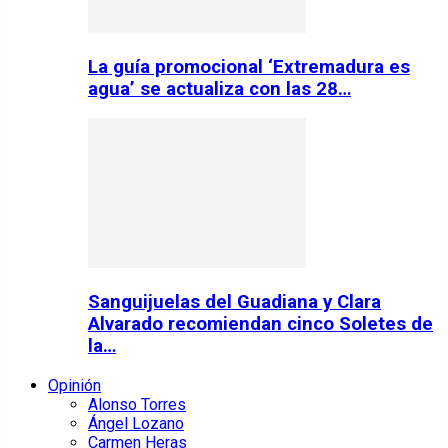
La guía promocional ‘Extremadura es
agua’ se actualiza con las 28…
Sanguijuelas del Guadiana y Clara
Alvarado recomiendan cinco Soletes de
la…
Opinión
Alonso Torres
Ángel Lozano
Carmen Heras