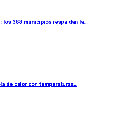
 los 388 municipios respaldan la…
la de calor con temperaturas…