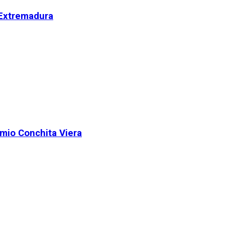
 Extremadura
remio Conchita Viera