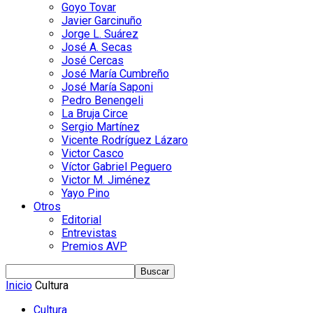
Goyo Tovar
Javier Garcinuño
Jorge L. Suárez
José A. Secas
José Cercas
José María Cumbreño
José María Saponi
Pedro Benengeli
La Bruja Circe
Sergio Martínez
Vicente Rodríguez Lázaro
Victor Casco
Víctor Gabriel Peguero
Victor M. Jiménez
Yayo Pino
Otros
Editorial
Entrevistas
Premios AVP
Inicio
Cultura
Cultura