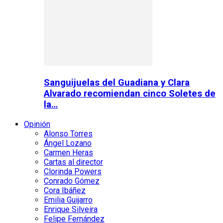
Sanguijuelas del Guadiana y Clara
Alvarado recomiendan cinco Soletes de
la…
Opinión
Alonso Torres
Ángel Lozano
Carmen Heras
Cartas al director
Clorinda Powers
Conrado Gómez
Cora Ibáñez
Emilia Guijarro
Enrique Silveira
Felipe Fernández