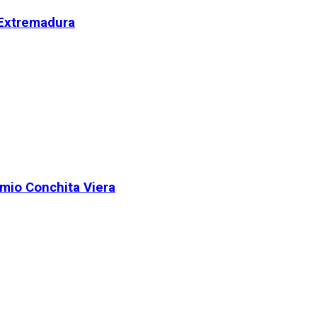
 Extremadura
remio Conchita Viera