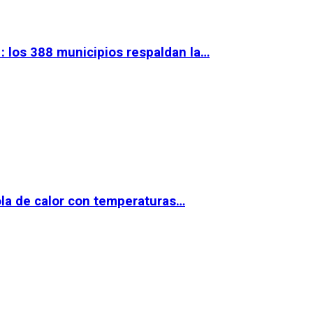
 los 388 municipios respaldan la…
la de calor con temperaturas…