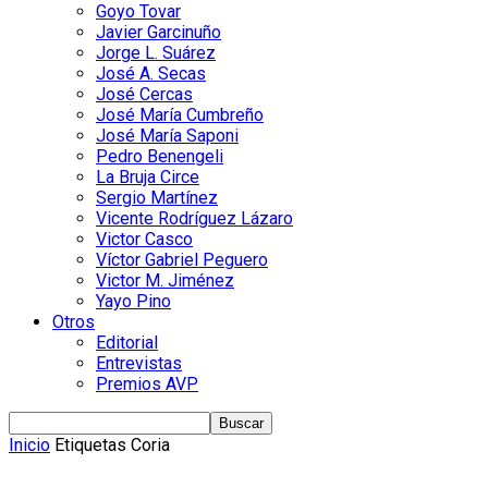
Goyo Tovar
Javier Garcinuño
Jorge L. Suárez
José A. Secas
José Cercas
José María Cumbreño
José María Saponi
Pedro Benengeli
La Bruja Circe
Sergio Martínez
Vicente Rodríguez Lázaro
Victor Casco
Víctor Gabriel Peguero
Victor M. Jiménez
Yayo Pino
Otros
Editorial
Entrevistas
Premios AVP
Inicio
Etiquetas
Coria