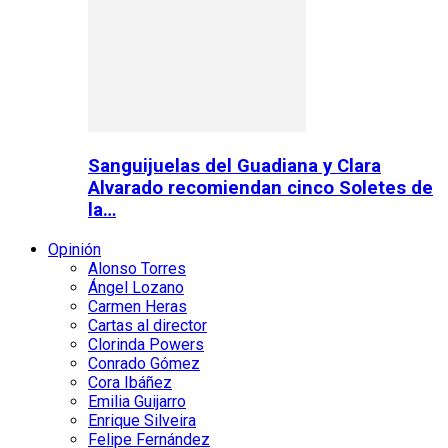
Sanguijuelas del Guadiana y Clara
Alvarado recomiendan cinco Soletes de
la…
Opinión
Alonso Torres
Ángel Lozano
Carmen Heras
Cartas al director
Clorinda Powers
Conrado Gómez
Cora Ibáñez
Emilia Guijarro
Enrique Silveira
Felipe Fernández