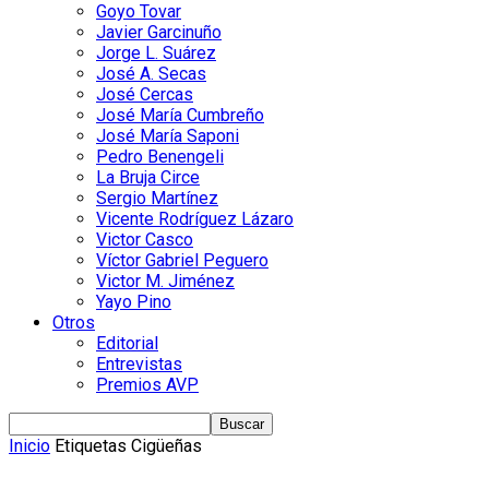
Goyo Tovar
Javier Garcinuño
Jorge L. Suárez
José A. Secas
José Cercas
José María Cumbreño
José María Saponi
Pedro Benengeli
La Bruja Circe
Sergio Martínez
Vicente Rodríguez Lázaro
Victor Casco
Víctor Gabriel Peguero
Victor M. Jiménez
Yayo Pino
Otros
Editorial
Entrevistas
Premios AVP
Inicio
Etiquetas
Cigüeñas