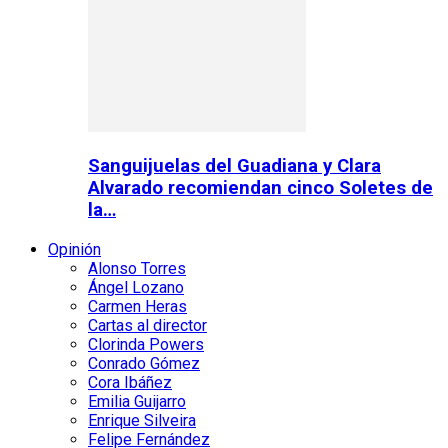
Sanguijuelas del Guadiana y Clara
Alvarado recomiendan cinco Soletes de
la…
Opinión
Alonso Torres
Ángel Lozano
Carmen Heras
Cartas al director
Clorinda Powers
Conrado Gómez
Cora Ibáñez
Emilia Guijarro
Enrique Silveira
Felipe Fernández