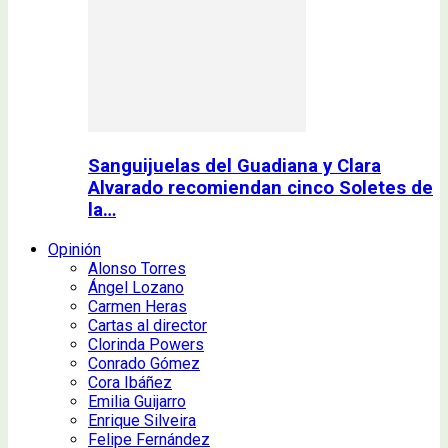
Sanguijuelas del Guadiana y Clara
Alvarado recomiendan cinco Soletes de
la…
Opinión
Alonso Torres
Ángel Lozano
Carmen Heras
Cartas al director
Clorinda Powers
Conrado Gómez
Cora Ibáñez
Emilia Guijarro
Enrique Silveira
Felipe Fernández