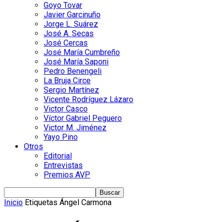
Goyo Tovar
Javier Garcinuño
Jorge L. Suárez
José A. Secas
José Cercas
José María Cumbreño
José María Saponi
Pedro Benengeli
La Bruja Circe
Sergio Martínez
Vicente Rodríguez Lázaro
Victor Casco
Víctor Gabriel Peguero
Victor M. Jiménez
Yayo Pino
Otros
Editorial
Entrevistas
Premios AVP
Inicio
Etiquetas
Ángel Carmona