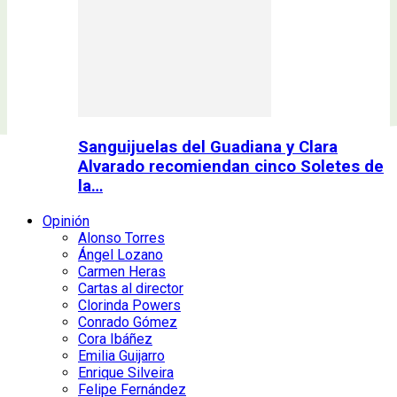
Sanguijuelas del Guadiana y Clara
Alvarado recomiendan cinco Soletes de
la…
Opinión
Alonso Torres
Ángel Lozano
Carmen Heras
Cartas al director
Clorinda Powers
Conrado Gómez
Cora Ibáñez
Emilia Guijarro
Enrique Silveira
Felipe Fernández