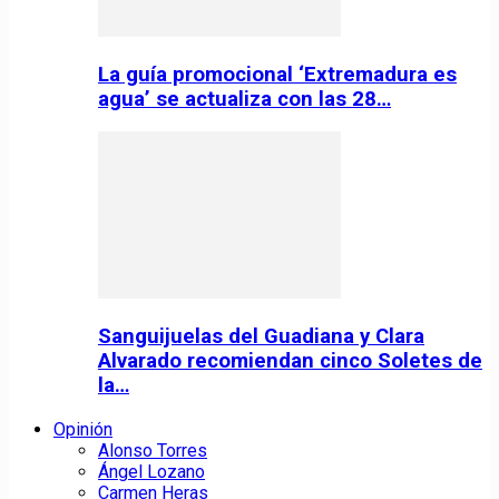
La guía promocional ‘Extremadura es
agua’ se actualiza con las 28…
Sanguijuelas del Guadiana y Clara
Alvarado recomiendan cinco Soletes de
la…
Opinión
Alonso Torres
Ángel Lozano
Carmen Heras