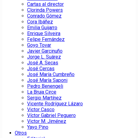
Cartas al director
Clorinda Powers
Conrado Gómez
Cora Ibáñez
Emilia Guijarro
Enrique Silveira
Felipe Fernández
Goyo Tovar
Javier Garcinuño
Jorge L. Suárez
José A. Secas
José Cercas
José María Cumbreño
José María Saponi
Pedro Benengeli
La Bruja Circe
Sergio Martínez
Vicente Rodríguez Lázaro
Victor Casco
Víctor Gabriel Peguero
Victor M. Jiménez
Yayo Pino
Otros