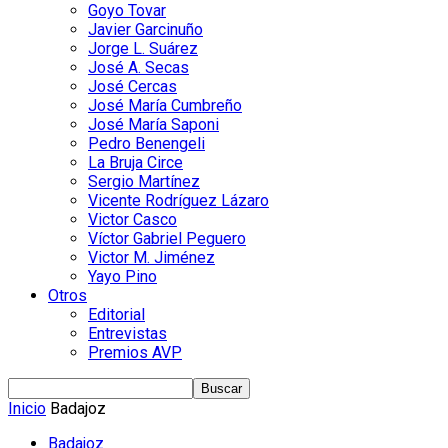
Goyo Tovar
Javier Garcinuño
Jorge L. Suárez
José A. Secas
José Cercas
José María Cumbreño
José María Saponi
Pedro Benengeli
La Bruja Circe
Sergio Martínez
Vicente Rodríguez Lázaro
Victor Casco
Víctor Gabriel Peguero
Victor M. Jiménez
Yayo Pino
Otros
Editorial
Entrevistas
Premios AVP
Inicio
Badajoz
Badajoz