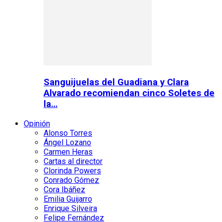
Sanguijuelas del Guadiana y Clara
Alvarado recomiendan cinco Soletes de
la…
Opinión
Alonso Torres
Ángel Lozano
Carmen Heras
Cartas al director
Clorinda Powers
Conrado Gómez
Cora Ibáñez
Emilia Guijarro
Enrique Silveira
Felipe Fernández