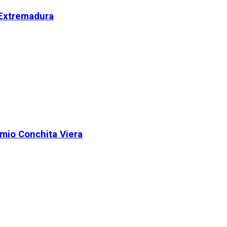
 Extremadura
remio Conchita Viera