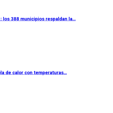
 los 388 municipios respaldan la…
la de calor con temperaturas…