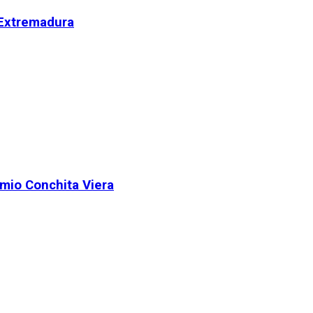
 Extremadura
remio Conchita Viera