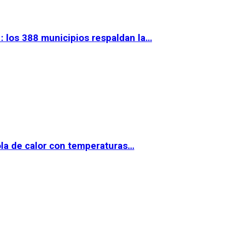
 los 388 municipios respaldan la…
la de calor con temperaturas…