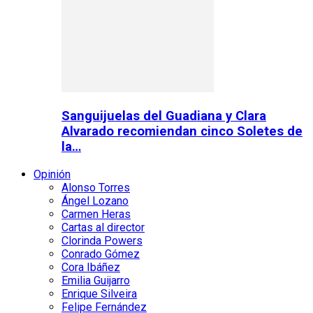
Sanguijuelas del Guadiana y Clara
Alvarado recomiendan cinco Soletes de
la…
Opinión
Alonso Torres
Ángel Lozano
Carmen Heras
Cartas al director
Clorinda Powers
Conrado Gómez
Cora Ibáñez
Emilia Guijarro
Enrique Silveira
Felipe Fernández