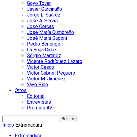
Goyo Tovar
Javier Garcinuño
Jorge L. Suárez
José A. Secas
José Cercas
José María Cumbreño
José María Saponi
Pedro Benengeli
La Bruja Circe
Sergio Martínez
Vicente Rodríguez Lázaro
Victor Casco
Víctor Gabriel Peguero
Victor M. Jiménez
Yayo Pino
Otros
Editorial
Entrevistas
Premios AVP
Inicio
Extremadura
Extremadura