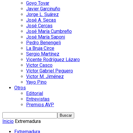
Goyo Tovar
Javier Garcinuño
Jorge L. Suárez
José A. Secas
José Cercas
José María Cumbreño
José María Saponi
Pedro Benengeli
La Bruja Circe
Sergio Martínez
Vicente Rodríguez Lázaro
Victor Casco
Víctor Gabriel Peguero
Victor M. Jiménez
Yayo Pino
Otros
Editorial
Entrevistas
Premios AVP
Inicio
Extremadura
Extremadura