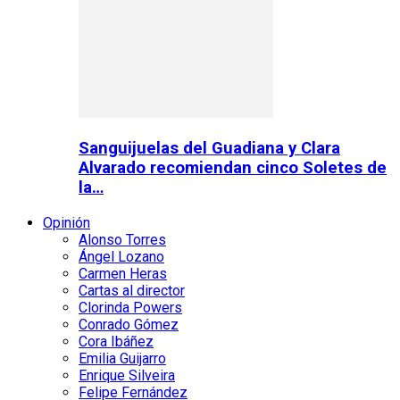
Sanguijuelas del Guadiana y Clara
Alvarado recomiendan cinco Soletes de
la…
Opinión
Alonso Torres
Ángel Lozano
Carmen Heras
Cartas al director
Clorinda Powers
Conrado Gómez
Cora Ibáñez
Emilia Guijarro
Enrique Silveira
Felipe Fernández