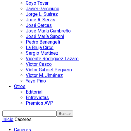
Goyo Tovar
Javier Garcinuño
Jorge L. Suárez
José A. Secas
José Cercas
José María Cumbreño
José María Saponi
Pedro Benengeli
La Bruja Circe
Sergio Martínez
Vicente Rodríguez Lázaro
Victor Casco
Víctor Gabriel Peguero
Victor M. Jiménez
Yayo Pino
Otros
Editorial
Entrevistas
Premios AVP
Inicio
Cáceres
Cáceres