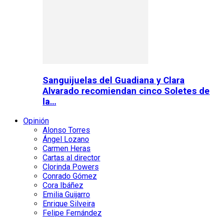
Sanguijuelas del Guadiana y Clara
Alvarado recomiendan cinco Soletes de
la…
Opinión
Alonso Torres
Ángel Lozano
Carmen Heras
Cartas al director
Clorinda Powers
Conrado Gómez
Cora Ibáñez
Emilia Guijarro
Enrique Silveira
Felipe Fernández