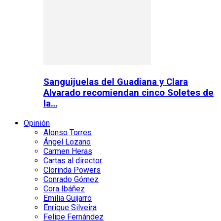
Sanguijuelas del Guadiana y Clara
Alvarado recomiendan cinco Soletes de
la…
Opinión
Alonso Torres
Ángel Lozano
Carmen Heras
Cartas al director
Clorinda Powers
Conrado Gómez
Cora Ibáñez
Emilia Guijarro
Enrique Silveira
Felipe Fernández