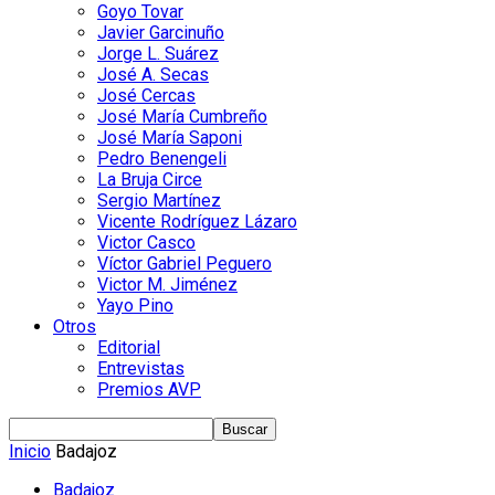
Goyo Tovar
Javier Garcinuño
Jorge L. Suárez
José A. Secas
José Cercas
José María Cumbreño
José María Saponi
Pedro Benengeli
La Bruja Circe
Sergio Martínez
Vicente Rodríguez Lázaro
Victor Casco
Víctor Gabriel Peguero
Victor M. Jiménez
Yayo Pino
Otros
Editorial
Entrevistas
Premios AVP
Inicio
Badajoz
Badajoz