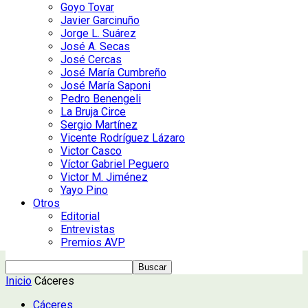
Goyo Tovar
Javier Garcinuño
Jorge L. Suárez
José A. Secas
José Cercas
José María Cumbreño
José María Saponi
Pedro Benengeli
La Bruja Circe
Sergio Martínez
Vicente Rodríguez Lázaro
Victor Casco
Víctor Gabriel Peguero
Victor M. Jiménez
Yayo Pino
Otros
Editorial
Entrevistas
Premios AVP
Inicio
Cáceres
Cáceres