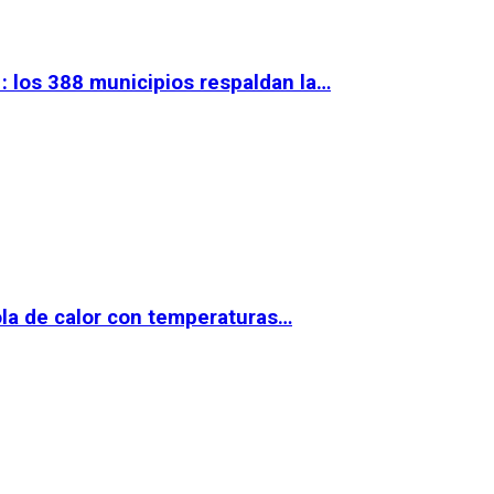
 los 388 municipios respaldan la…
la de calor con temperaturas…