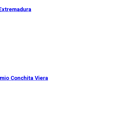
 Extremadura
remio Conchita Viera