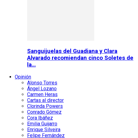
Sanguijuelas del Guadiana y Clara
Alvarado recomiendan cinco Soletes de
la…
Opinión
Alonso Torres
Ángel Lozano
Carmen Heras
Cartas al director
Clorinda Powers
Conrado Gómez
Cora Ibáñez
Emilia Guijarro
Enrique Silveira
Felipe Fernández