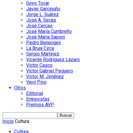
Goyo Tovar
Javier Garcinuño
Jorge L. Suárez
José A. Secas
José Cercas
José María Cumbreño
José María Saponi
Pedro Benengeli
La Bruja Circe
Sergio Martínez
Vicente Rodríguez Lázaro
Victor Casco
Víctor Gabriel Peguero
Victor M. Jiménez
Yayo Pino
Otros
Editorial
Entrevistas
Premios AVP
Inicio
Cultura
Cultura