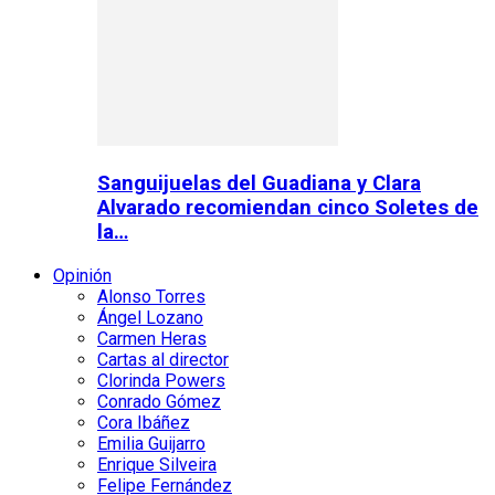
Sanguijuelas del Guadiana y Clara
Alvarado recomiendan cinco Soletes de
la…
Opinión
Alonso Torres
Ángel Lozano
Carmen Heras
Cartas al director
Clorinda Powers
Conrado Gómez
Cora Ibáñez
Emilia Guijarro
Enrique Silveira
Felipe Fernández