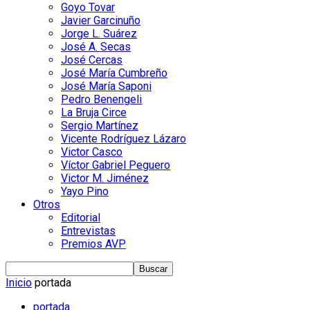
Goyo Tovar
Javier Garcinuño
Jorge L. Suárez
José A. Secas
José Cercas
José María Cumbreño
José María Saponi
Pedro Benengeli
La Bruja Circe
Sergio Martínez
Vicente Rodríguez Lázaro
Victor Casco
Víctor Gabriel Peguero
Victor M. Jiménez
Yayo Pino
Otros
Editorial
Entrevistas
Premios AVP
Inicio
portada
portada