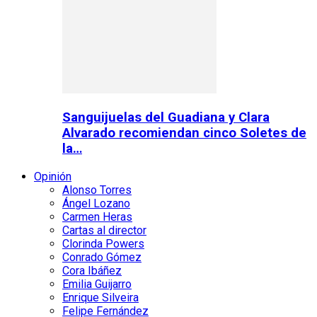
Sanguijuelas del Guadiana y Clara
Alvarado recomiendan cinco Soletes de
la…
Opinión
Alonso Torres
Ángel Lozano
Carmen Heras
Cartas al director
Clorinda Powers
Conrado Gómez
Cora Ibáñez
Emilia Guijarro
Enrique Silveira
Felipe Fernández