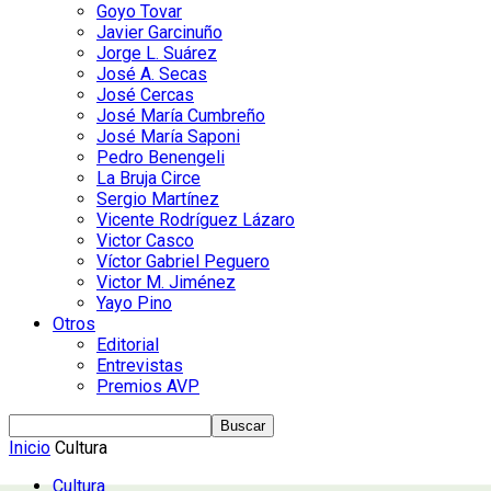
Goyo Tovar
Javier Garcinuño
Jorge L. Suárez
José A. Secas
José Cercas
José María Cumbreño
José María Saponi
Pedro Benengeli
La Bruja Circe
Sergio Martínez
Vicente Rodríguez Lázaro
Victor Casco
Víctor Gabriel Peguero
Victor M. Jiménez
Yayo Pino
Otros
Editorial
Entrevistas
Premios AVP
Inicio
Cultura
Cultura