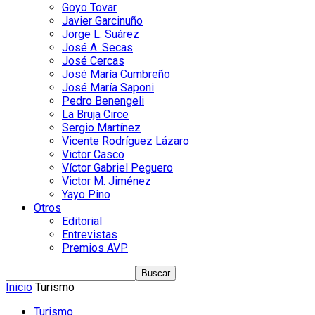
Goyo Tovar
Javier Garcinuño
Jorge L. Suárez
José A. Secas
José Cercas
José María Cumbreño
José María Saponi
Pedro Benengeli
La Bruja Circe
Sergio Martínez
Vicente Rodríguez Lázaro
Victor Casco
Víctor Gabriel Peguero
Victor M. Jiménez
Yayo Pino
Otros
Editorial
Entrevistas
Premios AVP
Inicio
Turismo
Turismo