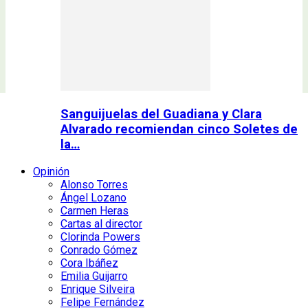
Sanguijuelas del Guadiana y Clara
Alvarado recomiendan cinco Soletes de
la…
Opinión
Alonso Torres
Ángel Lozano
Carmen Heras
Cartas al director
Clorinda Powers
Conrado Gómez
Cora Ibáñez
Emilia Guijarro
Enrique Silveira
Felipe Fernández