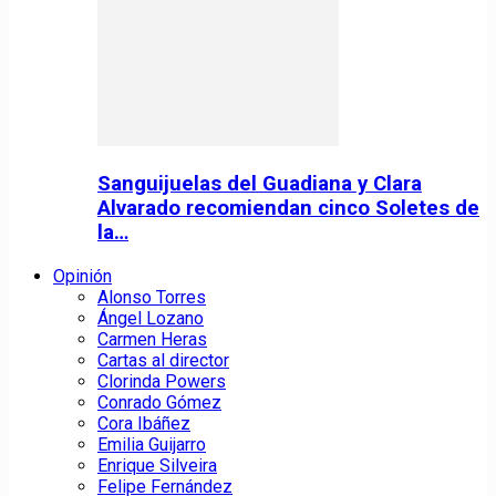
Sanguijuelas del Guadiana y Clara
Alvarado recomiendan cinco Soletes de
la…
Opinión
Alonso Torres
Ángel Lozano
Carmen Heras
Cartas al director
Clorinda Powers
Conrado Gómez
Cora Ibáñez
Emilia Guijarro
Enrique Silveira
Felipe Fernández