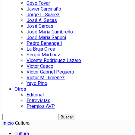
Goyo Tovar
Javier Garcinuño
Jorge L. Suárez
José A. Secas
José Cercas
José María Cumbreño
José María Saponi
Pedro Benengeli
La Bruja Circe
Sergio Martínez
Vicente Rodríguez Lázaro
Victor Casco
Víctor Gabriel Peguero
Victor M. Jiménez
Yayo Pino
Otros
Editorial
Entrevistas
Premios AVP
Inicio
Cultura
Cultura