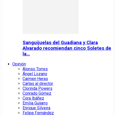
Sanguijuelas del Guadiana y Clara
Alvarado recomiendan cinco Soletes de
la…
Opinión
Alonso Torres
Ángel Lozano
Carmen Heras
Cartas al director
Clorinda Powers
Conrado Gómez
Cora Ibáñez
Emilia Guijarro
Enrique Silveira
Felipe Fernández