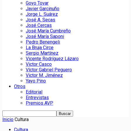
Goyo Tovar
Javier Garcinuño
Jorge L. Suárez
José A. Secas
José Cercas
José María Cumbreño
José María Saponi
Pedro Benengeli
La Bruja Circe
Sergio Martínez
Vicente Rodríguez Lázaro
Victor Casco
Víctor Gabriel Peguero
Victor M. Jiménez
Yayo Pino
Otros
Editorial
Entrevistas
Premios AVP
Inicio
Cultura
Cultura