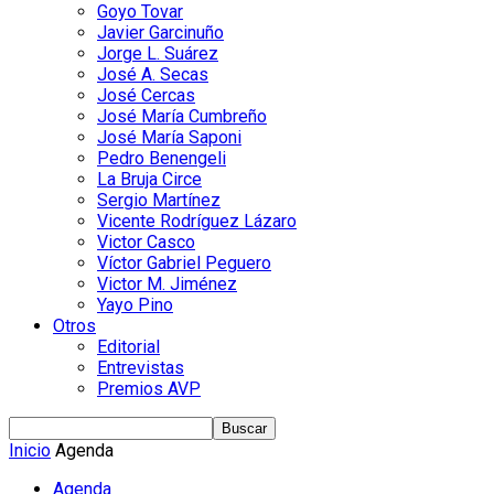
Goyo Tovar
Javier Garcinuño
Jorge L. Suárez
José A. Secas
José Cercas
José María Cumbreño
José María Saponi
Pedro Benengeli
La Bruja Circe
Sergio Martínez
Vicente Rodríguez Lázaro
Victor Casco
Víctor Gabriel Peguero
Victor M. Jiménez
Yayo Pino
Otros
Editorial
Entrevistas
Premios AVP
Inicio
Agenda
Agenda