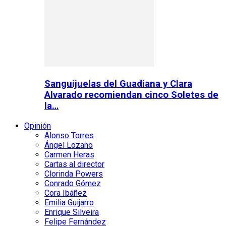
Sanguijuelas del Guadiana y Clara
Alvarado recomiendan cinco Soletes de
la…
Opinión
Alonso Torres
Ángel Lozano
Carmen Heras
Cartas al director
Clorinda Powers
Conrado Gómez
Cora Ibáñez
Emilia Guijarro
Enrique Silveira
Felipe Fernández