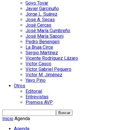
Goyo Tovar
Javier Garcinuño
Jorge L. Suárez
José A. Secas
José Cercas
José María Cumbreño
José María Saponi
Pedro Benengeli
La Bruja Circe
Sergio Martínez
Vicente Rodríguez Lázaro
Victor Casco
Víctor Gabriel Peguero
Victor M. Jiménez
Yayo Pino
Otros
Editorial
Entrevistas
Premios AVP
Inicio
Agenda
Agenda