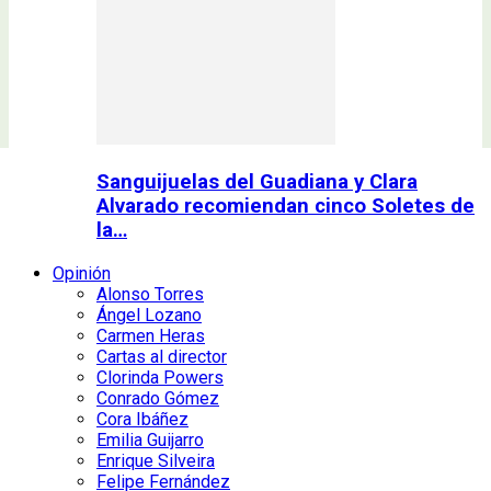
Sanguijuelas del Guadiana y Clara
Alvarado recomiendan cinco Soletes de
la…
Opinión
Alonso Torres
Ángel Lozano
Carmen Heras
Cartas al director
Clorinda Powers
Conrado Gómez
Cora Ibáñez
Emilia Guijarro
Enrique Silveira
Felipe Fernández