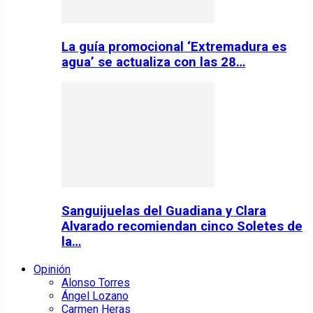
La guía promocional ‘Extremadura es
agua’ se actualiza con las 28…
Sanguijuelas del Guadiana y Clara
Alvarado recomiendan cinco Soletes de
la…
Opinión
Alonso Torres
Ángel Lozano
Carmen Heras