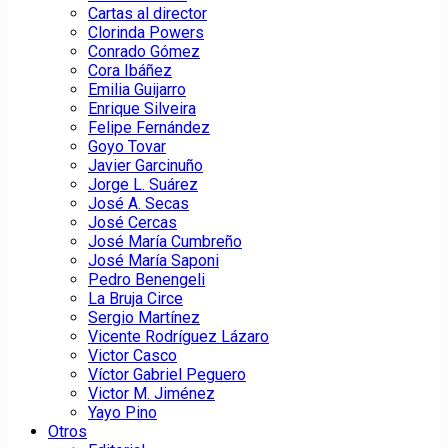
Cartas al director
Clorinda Powers
Conrado Gómez
Cora Ibáñez
Emilia Guijarro
Enrique Silveira
Felipe Fernández
Goyo Tovar
Javier Garcinuño
Jorge L. Suárez
José A. Secas
José Cercas
José María Cumbreño
José María Saponi
Pedro Benengeli
La Bruja Circe
Sergio Martínez
Vicente Rodríguez Lázaro
Victor Casco
Víctor Gabriel Peguero
Victor M. Jiménez
Yayo Pino
Otros