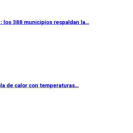
 los 388 municipios respaldan la…
la de calor con temperaturas…