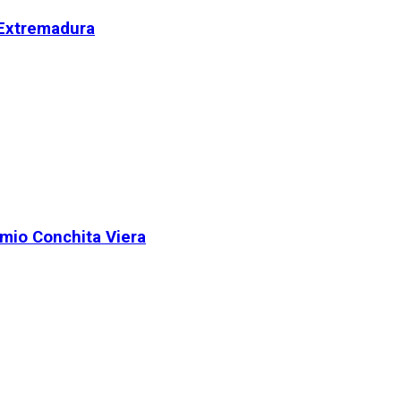
 Extremadura
remio Conchita Viera