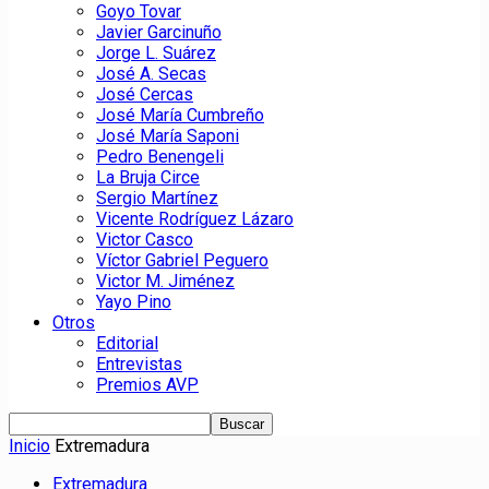
Goyo Tovar
Javier Garcinuño
Jorge L. Suárez
José A. Secas
José Cercas
José María Cumbreño
José María Saponi
Pedro Benengeli
La Bruja Circe
Sergio Martínez
Vicente Rodríguez Lázaro
Victor Casco
Víctor Gabriel Peguero
Victor M. Jiménez
Yayo Pino
Otros
Editorial
Entrevistas
Premios AVP
Inicio
Extremadura
Extremadura