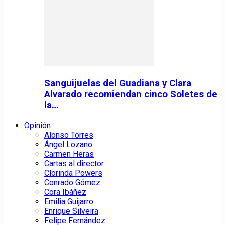
Sanguijuelas del Guadiana y Clara
Alvarado recomiendan cinco Soletes de
la…
Opinión
Alonso Torres
Ángel Lozano
Carmen Heras
Cartas al director
Clorinda Powers
Conrado Gómez
Cora Ibáñez
Emilia Guijarro
Enrique Silveira
Felipe Fernández