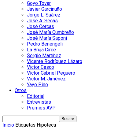
Goyo Tovar
Javier Garcinuño
Jorge L. Suárez
José A. Secas
José Cercas
José María Cumbreño
José María Saponi
Pedro Benengeli
La Bruja Circe
Sergio Martínez
Vicente Rodríguez Lázaro
Victor Casco
Víctor Gabriel Peguero
Victor M. Jiménez
Yayo Pino
Otros
Editorial
Entrevistas
Premios AVP
Inicio
Etiquetas
Hipoteca