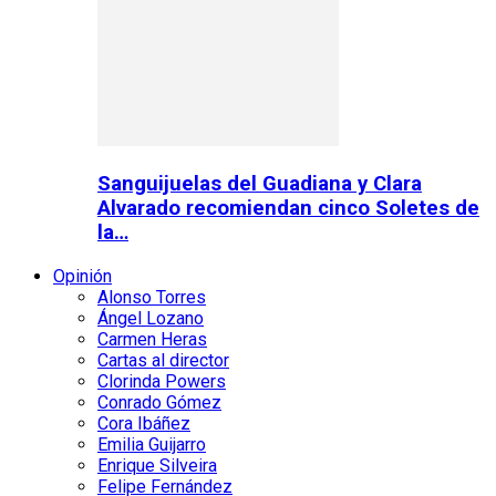
Sanguijuelas del Guadiana y Clara
Alvarado recomiendan cinco Soletes de
la…
Opinión
Alonso Torres
Ángel Lozano
Carmen Heras
Cartas al director
Clorinda Powers
Conrado Gómez
Cora Ibáñez
Emilia Guijarro
Enrique Silveira
Felipe Fernández