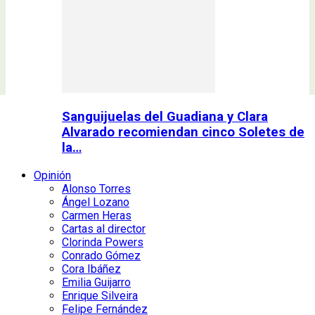
Sanguijuelas del Guadiana y Clara
Alvarado recomiendan cinco Soletes de
la…
Opinión
Alonso Torres
Ángel Lozano
Carmen Heras
Cartas al director
Clorinda Powers
Conrado Gómez
Cora Ibáñez
Emilia Guijarro
Enrique Silveira
Felipe Fernández