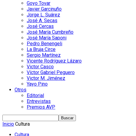
Goyo Tovar
Javier Garcinuño
Jorge L. Suárez
José A. Secas
José Cercas
José María Cumbreño
José María Saponi
Pedro Benengeli
La Bruja Circe
Sergio Martínez
Vicente Rodríguez Lázaro
Victor Casco
Víctor Gabriel Peguero
Victor M. Jiménez
Yayo Pino
Otros
Editorial
Entrevistas
Premios AVP
Inicio
Cultura
Cultura