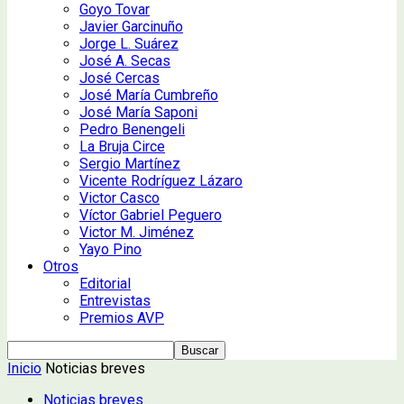
Goyo Tovar
Javier Garcinuño
Jorge L. Suárez
José A. Secas
José Cercas
José María Cumbreño
José María Saponi
Pedro Benengeli
La Bruja Circe
Sergio Martínez
Vicente Rodríguez Lázaro
Victor Casco
Víctor Gabriel Peguero
Victor M. Jiménez
Yayo Pino
Otros
Editorial
Entrevistas
Premios AVP
Inicio
Noticias breves
Noticias breves