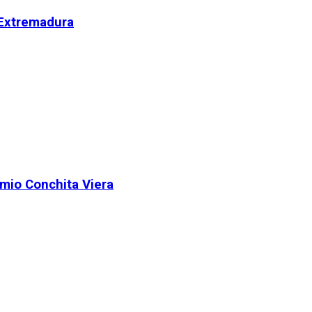
 Extremadura
remio Conchita Viera