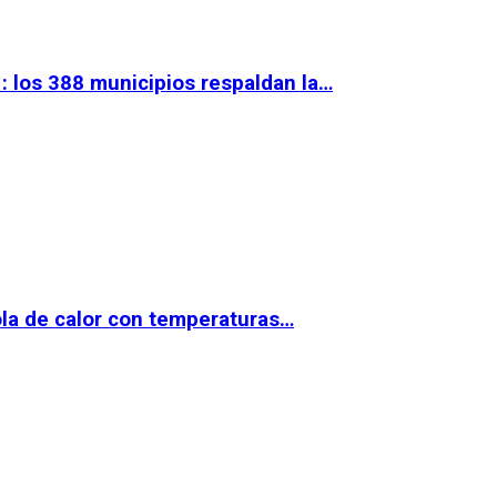
 los 388 municipios respaldan la…
la de calor con temperaturas…