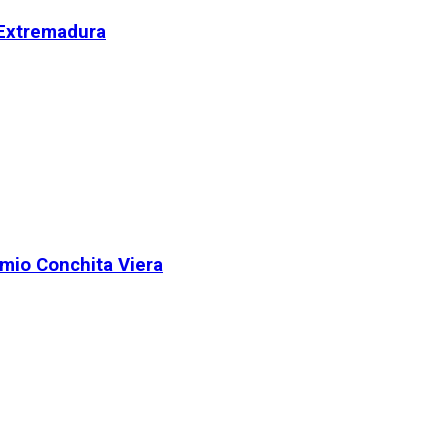
 Extremadura
remio Conchita Viera