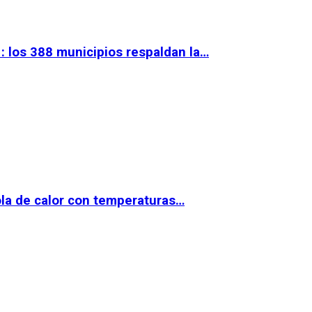
 los 388 municipios respaldan la…
la de calor con temperaturas…