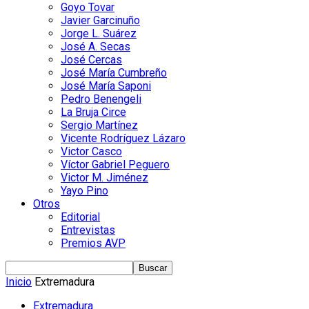
Goyo Tovar
Javier Garcinuño
Jorge L. Suárez
José A. Secas
José Cercas
José María Cumbreño
José María Saponi
Pedro Benengeli
La Bruja Circe
Sergio Martínez
Vicente Rodríguez Lázaro
Victor Casco
Víctor Gabriel Peguero
Victor M. Jiménez
Yayo Pino
Otros
Editorial
Entrevistas
Premios AVP
Inicio
Extremadura
Extremadura