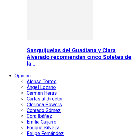
Sanguijuelas del Guadiana y Clara
Alvarado recomiendan cinco Soletes de
la…
Opinión
Alonso Torres
Ángel Lozano
Carmen Heras
Cartas al director
Clorinda Powers
Conrado Gómez
Cora Ibáñez
Emilia Guijarro
Enrique Silveira
Felipe Fernández