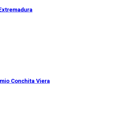
 Extremadura
remio Conchita Viera