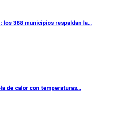
 los 388 municipios respaldan la…
la de calor con temperaturas…