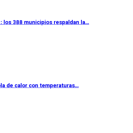
 los 388 municipios respaldan la…
la de calor con temperaturas…