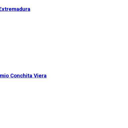
 Extremadura
remio Conchita Viera