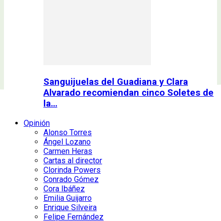
Sanguijuelas del Guadiana y Clara
Alvarado recomiendan cinco Soletes de
la…
Opinión
Alonso Torres
Ángel Lozano
Carmen Heras
Cartas al director
Clorinda Powers
Conrado Gómez
Cora Ibáñez
Emilia Guijarro
Enrique Silveira
Felipe Fernández