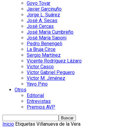
Goyo Tovar
Javier Garcinuño
Jorge L. Suárez
José A. Secas
José Cercas
José María Cumbreño
José María Saponi
Pedro Benengeli
La Bruja Circe
Sergio Martínez
Vicente Rodríguez Lázaro
Victor Casco
Víctor Gabriel Peguero
Victor M. Jiménez
Yayo Pino
Otros
Editorial
Entrevistas
Premios AVP
Inicio
Etiquetas
Villanueva de la Vera