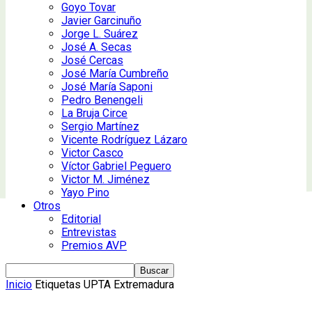
Goyo Tovar
Javier Garcinuño
Jorge L. Suárez
José A. Secas
José Cercas
José María Cumbreño
José María Saponi
Pedro Benengeli
La Bruja Circe
Sergio Martínez
Vicente Rodríguez Lázaro
Victor Casco
Víctor Gabriel Peguero
Victor M. Jiménez
Yayo Pino
Otros
Editorial
Entrevistas
Premios AVP
Inicio
Etiquetas
UPTA Extremadura