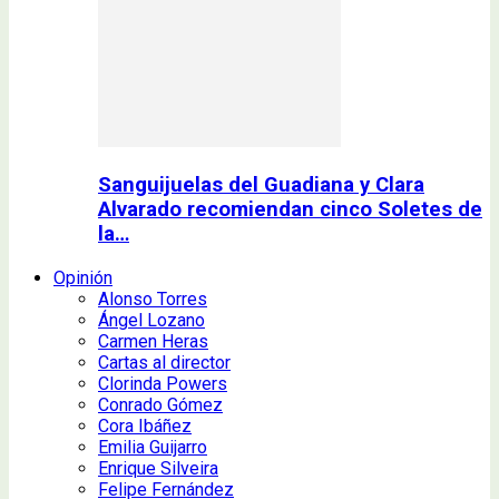
Sanguijuelas del Guadiana y Clara
Alvarado recomiendan cinco Soletes de
la…
Opinión
Alonso Torres
Ángel Lozano
Carmen Heras
Cartas al director
Clorinda Powers
Conrado Gómez
Cora Ibáñez
Emilia Guijarro
Enrique Silveira
Felipe Fernández